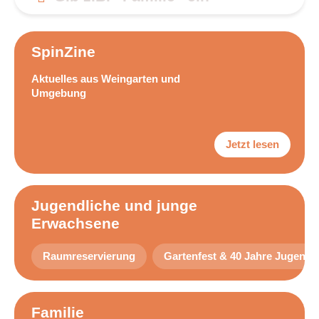
Spin­Zi­ne
Aktu­el­les aus Wein­gar­ten und
Umgebung
Jetzt lesen
Jugend­li­che und jun­ge
Erwachsene
Raum­re­ser­vie­rung
Gar­ten­fest & 40 Jah­re Jugend­g
Fami­lie