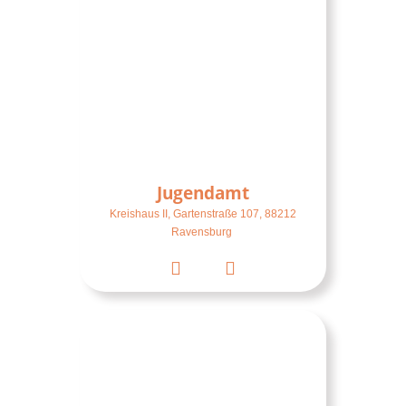
Jugend­amt
Kreis­haus II, Gar­ten­stra­ße 107, 88212
Ravensburg