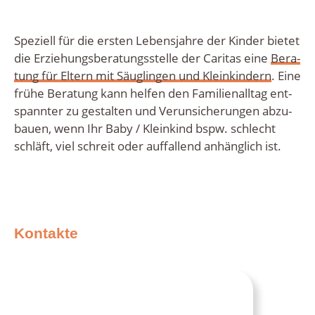
Spe­zi­ell für die ers­ten Lebens­jah­re der Kin­der bie­tet
die Erzie­hungs­be­ra­tungs­stel­le der Cari­tas eine
Bera­
tung für Eltern mit Säug­lin­gen und Klein­kin­dern
. Eine
frü­he Bera­tung kann hel­fen den Fami­li­en­all­tag ent­
spann­ter zu gestal­ten und Ver­un­si­che­run­gen abzu­
bau­en, wenn Ihr Baby / Klein­kind bspw. schlecht
schläft, viel schreit oder auf­fal­lend anhäng­lich ist.
Kon­tak­te