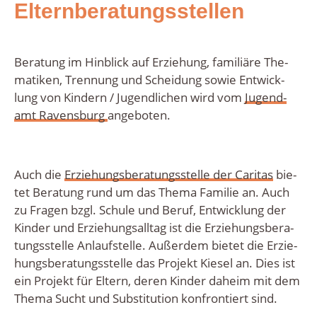
Elternberatungsstellen
Bera­tung im Hin­blick auf Erzie­hung, fami­liä­re The­
ma­ti­ken, Tren­nung und Schei­dung sowie Ent­wick­
lung von Kin­dern / Jugend­li­chen wird vom
Jugend­
amt Ravens­burg
ange­bo­ten.
Auch die
Erzie­hungs­be­ra­tungs­stel­le der Cari­tas
bie­
tet Bera­tung rund um das The­ma Fami­lie an. Auch
zu Fra­gen bzgl. Schu­le und Beruf, Ent­wick­lung der
Kin­der und Erzie­hungs­all­tag ist die Erzie­hungs­be­ra­
tungs­stel­le Anlauf­stel­le. Außer­dem bie­tet die Erzie­
hungs­be­ra­tungs­stel­le das Pro­jekt Kie­sel an. Dies ist
ein Pro­jekt für Eltern, deren Kin­der daheim mit dem
The­ma Sucht und Sub­sti­tu­ti­on kon­fron­tiert sind.