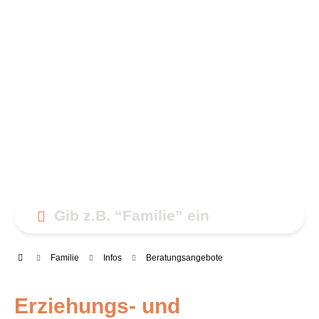
Fami­lie
Infos
Bera­tungs­an­ge­bo­te
Erzie­hungs- und