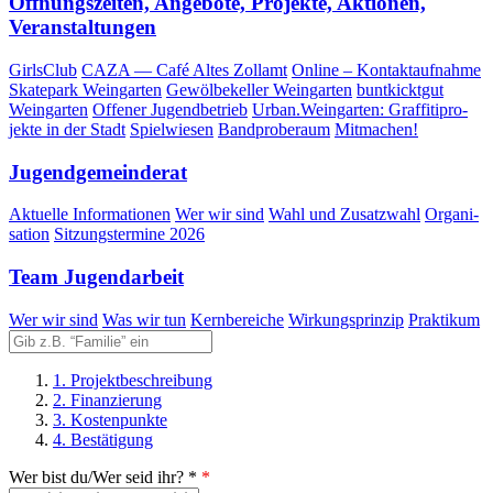
Öff­nungs­zei­ten, Ange­bo­te, Pro­jek­te, Aktio­nen,
Veranstaltungen
Girls­Club
CAZA — Café Altes Zollamt
Online – Kontaktaufnahme
Skate­park Weingarten
Gewöl­be­kel­ler Weingarten
bunt­kickt­gut
Weingarten
Offe­ner Jugendbetrieb
Urban.Weingarten: Graf­fi­ti­pro­
jek­te in der Stadt
Spiel­wie­sen
Band­pro­be­raum
Mit­ma­chen!
Jugend­ge­mein­de­rat
Aktu­el­le Informationen
Wer wir sind
Wahl und Zusatzwahl
Orga­ni­
sa­ti­on
Sit­zungs­ter­mi­ne 2026
Team Jugend­ar­beit
Wer wir sind
Was wir tun
Kern­be­rei­che
Wir­kungs­prin­zip
Prak­ti­kum
1. Projektbeschreibung
2. Finanzierung
3. Kostenpunkte
4. Bestätigung
Wer bist du/Wer seid ihr? *
*