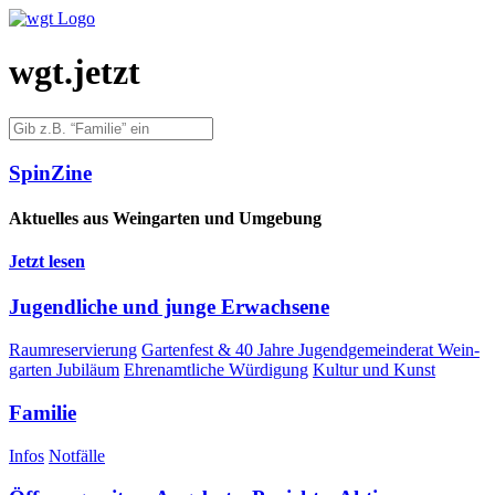
wgt.jetzt
Spin­Zi­ne
Aktu­el­les aus Wein­gar­ten und Umgebung
Jetzt lesen
Jugend­li­che und jun­ge Erwachsene
Raum­re­ser­vie­rung
Gar­ten­fest & 40 Jah­re Jugend­ge­mein­de­rat Wein­
gar­ten Jubiläum
Ehren­amt­li­che Würdigung
Kul­tur und Kunst
Fami­lie
Infos
Not­fäl­le