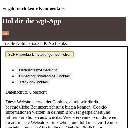
Es gibt noch keine Kommentare.
Hol dir die wgt-App
Los!
×
Enable Notifications
OK
No thanks
Kon­takt & Feedback
GDPR Cookie-Einstellungen schließen
Impres­sum
Daten­schutz
Datenschutz-Übersicht
Spin­Zi­ne
Unbedingt notwendige Cookies
Tracking-Cookies
Jugend­li­che und jun­ge Erwachsene
Datenschutz-Übersicht
Fami­lie
Diese Website verwendet Cookies, damit wir dir die
bestmögliche Benutzererfahrung bieten können. Cookie-
Öff­nungs­zei­ten, Ange­bo­te, Pro­jek­te, Aktio­nen,
Informationen werden in deinem Browser gespeichert und
Veranstaltungen
führen Funktionen aus, wie das Wiedererkennen von dir, wenn
du auf unsere Website zurückkehrst, und hilft unserem Team zu
Jugend­ge­mein­de­rat
verstehen, welche Abschnitte der Website für dich am