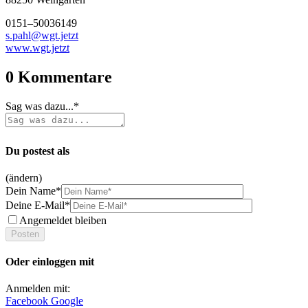
0151–50036149
s.pahl@wgt.jetzt
www.wgt.jetzt
0
Kommentare
Sag was dazu...*
Du postest als
(ändern)
Dein Name*
Deine E-Mail*
Angemeldet bleiben
Oder einloggen mit
Anmelden mit:
Facebook
Google