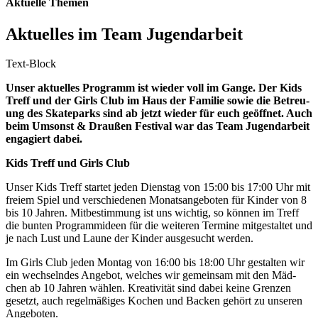
Aktuelle Themen
Aktu­el­les im Team Jugendarbeit
Text-Block
Unser aktu­el­les Pro­gramm ist wie­der voll im Gan­ge. Der Kids
Treff und der Girls Club im Haus der Fami­lie sowie die Betreu­
ung des Skate­parks sind ab jetzt wie­der für euch geöff­net. Auch
beim Umsonst & Drau­ßen Fes­ti­val war das Team Jugend­ar­beit
enga­giert dabei.
Kids Treff und Girls Club
Unser Kids Treff star­tet jeden Diens­tag von 15:00 bis 17:00 Uhr mit
frei­em Spiel und ver­schie­de­nen Monats­an­ge­bo­ten für Kin­der von 8
bis 10 Jah­ren. Mit­be­stim­mung ist uns wich­tig, so kön­nen im Treff
die bun­ten Pro­gramm­ideen für die wei­te­ren Ter­mi­ne mit­ge­stal­tet und
je nach Lust und Lau­ne der Kin­der aus­ge­sucht werden.
Im Girls Club jeden Mon­tag von 16:00 bis 18:00 Uhr gestal­ten wir
ein wech­seln­des Ange­bot, wel­ches wir gemein­sam mit den Mäd­
chen ab 10 Jah­ren wäh­len. Krea­ti­vi­tät sind dabei kei­ne Gren­zen
gesetzt, auch regel­mä­ßi­ges Kochen und Backen gehört zu unse­ren
Angeboten.