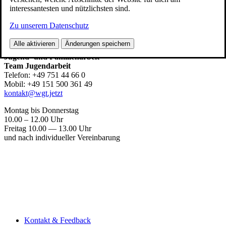
interessantesten und nützlichsten sind.
Team Jugend­ar­beit
Zu unserem Datenschutz
Stadt Wein­gar­ten
Alle aktivieren
Änderungen speichern
Kom­mu­na­le Kinder‑,
Jugend- und Familienarbeit
Team Jugendarbeit
Tele­fon: +49 751 44 66 0
Mobil: +49 151 500 361 49
kontakt@wgt.jetzt
Mon­tag bis Donnerstag
10.00 – 12.00 Uhr
Frei­tag 10.00 — 13.00 Uhr
und nach indi­vi­du­el­ler Vereinbarung
Kon­takt & Feedback