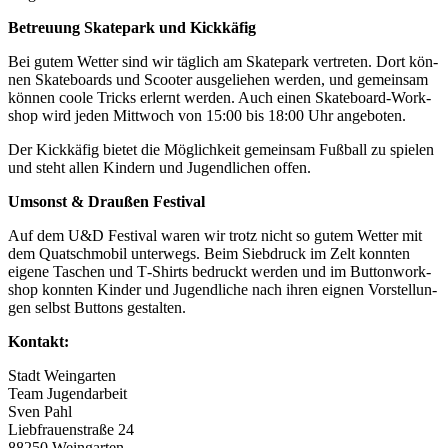
Betreu­ung Skate­park und Kickkäfig
Bei gutem Wet­ter sind wir täg­lich am Skate­park ver­tre­ten. Dort kön­
nen Skate­boards und Scoo­ter aus­ge­lie­hen wer­den, und gemein­sam
kön­nen coo­le Tricks erlernt wer­den. Auch einen Ska­te­­board-Work­­
shop wird jeden Mitt­woch von 15:00 bis 18:00 Uhr angeboten.
Der Kick­kä­fig bie­tet die Mög­lich­keit gemein­sam Fuß­ball zu spie­len
und steht allen Kin­dern und Jugend­li­chen offen.
Umsonst & Drau­ßen Festival
Auf dem U&D Fes­ti­val waren wir trotz nicht so gutem Wet­ter mit
dem Quat­sch­mo­bil unter­wegs. Beim Sieb­druck im Zelt konn­ten
eige­ne Taschen und T‑Shirts bedruckt wer­den und im But­ton­work­
shop konn­ten Kin­der und Jugend­li­che nach ihren eig­nen Vor­stel­lun­
gen selbst But­tons gestalten.
Kon­takt:
Stadt Wein­gar­ten
Team Jugendarbeit
Sven Pahl
Lieb­frau­en­stra­ße 24
88250 Weingarten