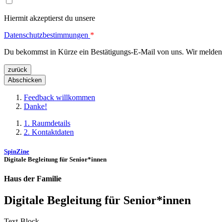
Hiermit akzeptierst du unsere
Datenschutzbestimmungen
*
Du bekommst in Kürze ein Bestätigungs-E-Mail von uns. Wir melden u
Feedback willkommen
Danke!
1. Raumdetails
2. Kontaktdaten
Spin­Zi­ne
Digi­ta­le Beglei­tung für Senior*innen
Haus der Familie
Digi­ta­le Beglei­tung für Senior*innen
Text-Block