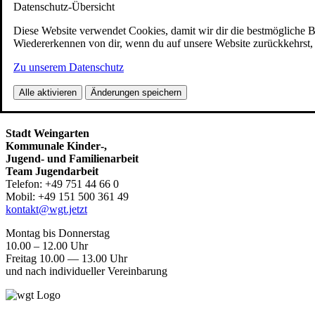
Datenschutz-Übersicht
Fami­lie
Diese Website verwendet Cookies, damit wir dir die bestmögliche 
Wiedererkennen von dir, wenn du auf unsere Website zurückkehrst, u
Öff­nungs­zei­ten, Ange­bo­te, Pro­jek­te, Aktio­nen,
Zu unserem Datenschutz
Jugend­ge­mein­de­rat
Alle aktivieren
Änderungen speichern
Team Jugend­ar­beit
Stadt Wein­gar­ten
Kom­mu­na­le Kinder‑,
Jugend- und Familienarbeit
Team Jugendarbeit
Tele­fon: +49 751 44 66 0
Mobil: +49 151 500 361 49
kontakt@wgt.jetzt
Mon­tag bis Donnerstag
10.00 – 12.00 Uhr
Frei­tag 10.00 — 13.00 Uhr
und nach indi­vi­du­el­ler Vereinbarung