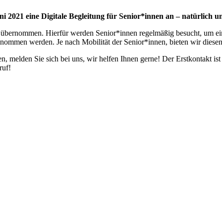
ni 2021 eine Digi­ta­le Beglei­tung für Senior*innen an – natür­lich u
 über­nom­men. Hier­für wer­den Senior*innen regel­mä­ßig besucht, um eine
genom­men wer­den. Je nach Mobi­li­tät der Senior*innen, bie­ten wir die­se
 haben, mel­den Sie sich bei uns, wir hel­fen Ihnen ger­ne! Der Erst­kon­tak
ruf!