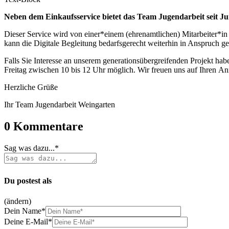
Neben dem Ein­kaufs­ser­vice bie­tet das Team Jugend­ar­beit seit Ju
Die­ser Ser­vice wird von einer*einem (ehren­amt­li­chen) Mitarbeiter*in
kann die Digi­ta­le Beglei­tung bedarfs­ge­recht wei­ter­hin in Anspruch 
Falls Sie Inter­es­se an unse­rem gene­ra­ti­ons­über­grei­fen­den Pro­jekt
Frei­tag zwi­schen 10 bis 12 Uhr mög­lich. Wir freu­en uns auf Ihren An
Herz­li­che Grüße
Ihr Team Jugend­ar­beit Weingarten
0
Kommentare
Sag was dazu...*
Du postest als
(ändern)
Dein Name*
Deine E-Mail*