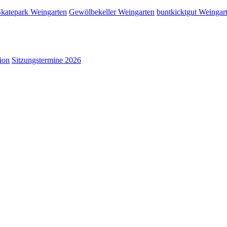
kate­park Weingarten
Gewöl­be­kel­ler Weingarten
bunt­kickt­gut Weingar
i­on
Sit­zungs­ter­mi­ne 2026