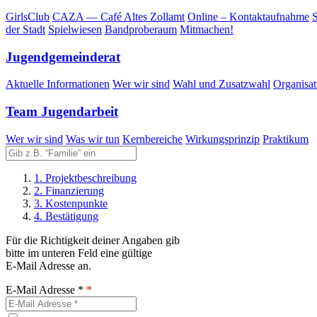
Girls­Club
CAZA — Café Altes Zollamt
Online – Kontaktaufnahme
S
der Stadt
Spiel­wie­sen
Band­pro­be­raum
Mit­ma­chen!
Jugend­ge­mein­de­rat
Aktu­el­le Informationen
Wer wir sind
Wahl und Zusatzwahl
Orga­ni­sa­t
Team Jugend­ar­beit
Wer wir sind
Was wir tun
Kern­be­rei­che
Wir­kungs­prin­zip
Prak­ti­kum
1. Projektbeschreibung
2. Finanzierung
3. Kostenpunkte
4. Bestätigung
Für die Richtigkeit deiner Angaben gib
bitte im unteren Feld eine gültige
E-Mail Adresse an.
E-Mail Adresse *
*