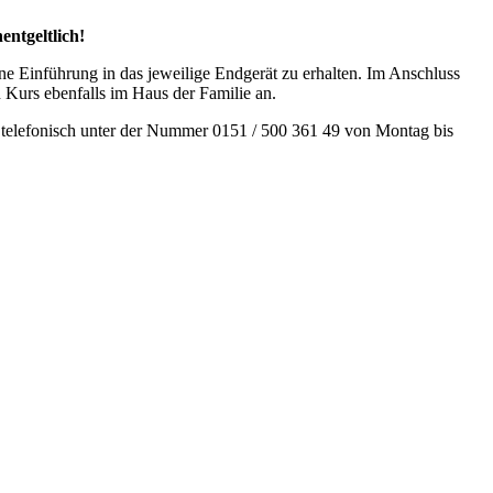
nentgeltlich!
 Ein­füh­rung in das jewei­li­ge End­ge­rät zu erhal­ten. Im Anschluss
n Kurs eben­falls im Haus der Fami­lie an.
t ist tele­fo­nisch unter der Num­mer 0151 / 500 361 49 von Mon­tag bis