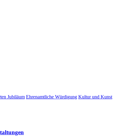
r­ten Jubiläum
Ehren­amt­li­che Würdigung
Kul­tur und Kunst
nstaltungen