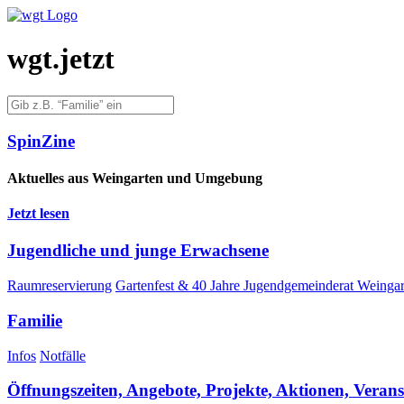
wgt.jetzt
Spin­Zi­ne
Aktu­el­les aus Wein­gar­ten und Umgebung
Jetzt lesen
Jugend­li­che und jun­ge Erwachsene
Raum­re­ser­vie­rung
Gar­ten­fest & 40 Jah­re Jugend­ge­mein­de­rat Wein­ga
Fami­lie
Infos
Not­fäl­le
Öff­nungs­zei­ten, Ange­bo­te, Pro­jek­te, Aktio­nen, Vera