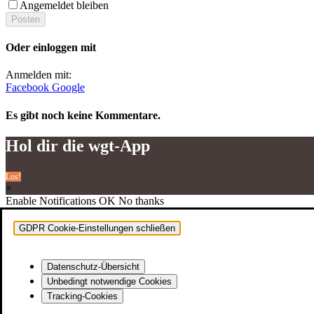
Angemeldet bleiben
Oder einloggen mit
Anmelden mit:
Facebook
Google
Es gibt noch keine Kommentare.
Hol dir die wgt-App
Los!
×
Enable Notifications
OK
No thanks
Kon­takt & Feedback
GDPR Cookie-Einstellungen schließen
Impres­sum
Daten­schutz
Datenschutz-Übersicht
Spin­Zi­ne
Unbedingt notwendige Cookies
Tracking-Cookies
Jugend­li­che und jun­ge Erwachsene