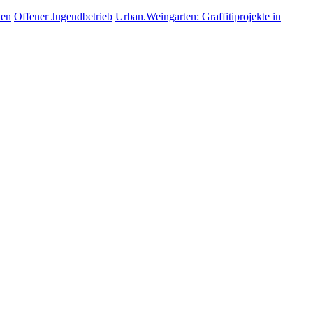
ten
Offe­ner Jugendbetrieb
Urban.Weingarten: Graf­fi­ti­pro­jek­te in