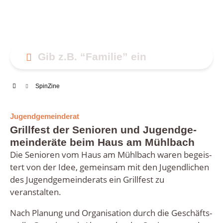
Spin­Zi­ne
Jugendgemeinderat
Grill­fest der Senio­ren und Jugend­ge­
mein­de­rä­te beim Haus am Mühlbach
Die Senio­ren vom Haus am Mühl­bach waren begeis­
tert von der Idee, gemein­sam mit den Jugend­li­chen
des Jugend­ge­mein­de­rats ein Grill­fest zu
veranstalten.
Nach Pla­nung und Orga­ni­sa­ti­on durch die Geschäfts­