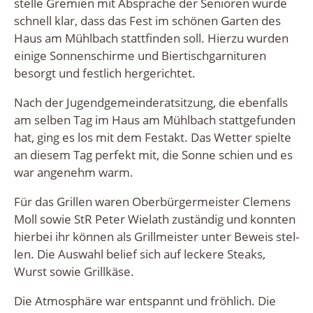
stel­le Gre­mi­en mit Abspra­che der Senio­ren wur­de
schnell klar, dass das Fest im schö­nen Gar­ten des
Haus am Mühl­bach statt­fin­den soll. Hier­zu wur­den
eini­ge Son­nen­schir­me und Bier­tisch­gar­ni­tu­ren
besorgt und fest­lich hergerichtet.
Nach der Jugend­ge­mein­de­rat­sit­zung, die eben­falls
am sel­ben Tag im Haus am Mühl­bach statt­ge­fun­den
hat, ging es los mit dem Fest­akt. Das Wet­ter spiel­te
an die­sem Tag per­fekt mit, die Son­ne schien und es
war ange­nehm warm.
Für das Gril­len waren Ober­bür­ger­meis­ter Cle­mens
Moll sowie StR Peter Wie­lath zustän­dig und konn­ten
hier­bei ihr kön­nen als Grill­meis­ter unter Beweis stel­
len. Die Aus­wahl belief sich auf lecke­re Steaks,
Wurst sowie Grillkäse.
Die Atmo­sphä­re war ent­spannt und fröh­lich. Die