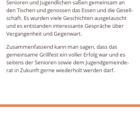
Senio­ren und Jugend­li­chen saßen gemein­sam an
den Tischen und genos­sen das Essen und die Gesell­
schaft. Es wur­den vie­le Geschich­ten aus­ge­tauscht
und es ent­stan­den inter­es­san­te Gesprä­che über
Ver­gan­gen­heit und Gegenwart.
Zusam­men­fas­send kann man sagen, dass das
gemein­sa­me Grill­fest ein vol­ler Erfolg war und es
sei­tens der Senio­ren sowie dem Jugend­ge­mein­de­
rat in Zukunft ger­ne wie­der­holt wer­den darf.
0
Kommentare