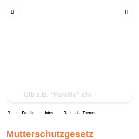
Fami­lie
Infos
Recht­li­che Themen
Mut­ter­schutz­ge­setz