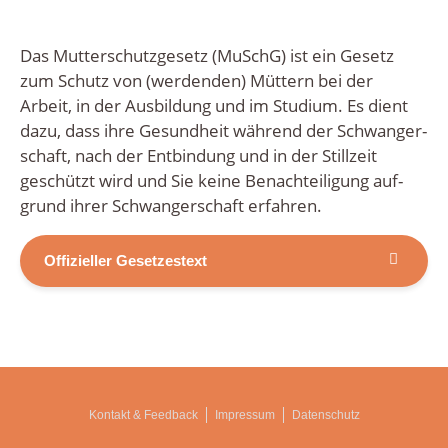
Das
Mut­ter­schutz­ge­setz
(MuSchG) ist ein Gesetz
zum Schutz von (wer­den­den) Müt­tern bei der
Arbeit, in der Aus­bil­dung und im Stu­di­um. Es dient
dazu, dass ihre Gesund­heit wäh­rend der Schwan­ger­
schaft, nach der Ent­bin­dung und in der Still­zeit
geschützt wird und Sie kei­ne Benach­tei­li­gung auf­
grund ihrer Schwan­ger­schaft erfahren.
Offi­zi­el­ler Geset­zes­text
Kon­takt & Feedback
Impres­sum
Daten­schutz