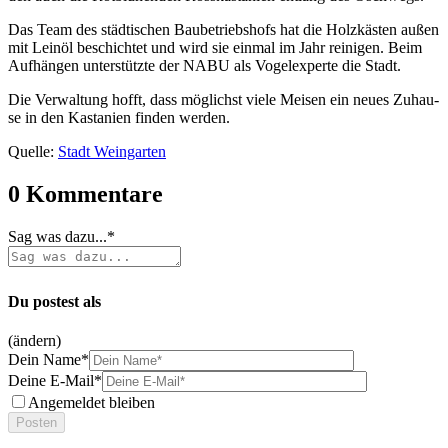
Das Team des städ­ti­schen Bau­be­triebs­hofs hat die Holz­käs­ten außen
mit Lein­öl beschich­tet und wird sie ein­mal im Jahr rei­ni­gen. Beim
Auf­hän­gen unter­stütz­te der NABU als Vogel­ex­per­te die Stadt.
Die Ver­wal­tung hofft, dass mög­lichst vie­le Mei­sen ein neu­es Zuhau­
se in den Kas­ta­ni­en fin­den werden.
Quel­le:
Stadt Wein­gar­ten
0
Kommentare
Sag was dazu...*
Du postest als
(ändern)
Dein Name*
Deine E-Mail*
Angemeldet bleiben