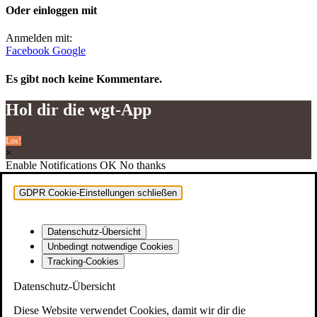
Oder einloggen mit
Anmelden mit:
Facebook
Google
Es gibt noch keine Kommentare.
Hol dir die wgt-App
Los!
×
Enable Notifications
OK
No thanks
Kon­takt & Feedback
GDPR Cookie-Einstellungen schließen
Impres­sum
Daten­schutz
Datenschutz-Übersicht
Spin­Zi­ne
Unbedingt notwendige Cookies
Tracking-Cookies
Jugend­li­che und jun­ge Erwachsene
Datenschutz-Übersicht
Fami­lie
Diese Website verwendet Cookies, damit wir dir die