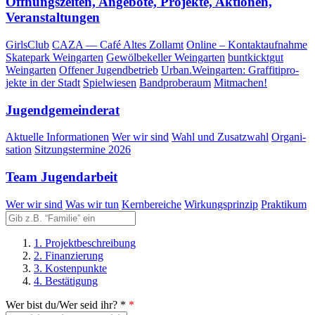
Öff­nungs­zei­ten, Ange­bo­te, Pro­jek­te, Aktio­nen,
Veranstaltungen
Girls­Club
CAZA — Café Altes Zollamt
Online – Kontaktaufnahme
Skate­park Weingarten
Gewöl­be­kel­ler Weingarten
bunt­kickt­gut
Weingarten
Offe­ner Jugendbetrieb
Urban.Weingarten: Graf­fi­ti­pro­
jek­te in der Stadt
Spiel­wie­sen
Band­pro­be­raum
Mit­ma­chen!
Jugend­ge­mein­de­rat
Aktu­el­le Informationen
Wer wir sind
Wahl und Zusatzwahl
Orga­ni­
sa­ti­on
Sit­zungs­ter­mi­ne 2026
Team Jugend­ar­beit
Wer wir sind
Was wir tun
Kern­be­rei­che
Wir­kungs­prin­zip
Prak­ti­kum
1. Projektbeschreibung
2. Finanzierung
3. Kostenpunkte
4. Bestätigung
Wer bist du/Wer seid ihr? *
*