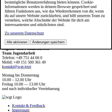
bestmögliche Benutzererfahrung bieten können. Cookie-
Öff­nungs­zei­ten, Ange­bo­te, Pro­jek­te, Aktio­nen,
Informationen werden in deinem Browser gespeichert und
Veranstaltungen
führen Funktionen aus, wie das Wiedererkennen von dir, wenn
du auf unsere Website zurückkehrst, und hilft unserem Team zu
Jugend­ge­mein­de­rat
verstehen, welche Abschnitte der Website für dich am
interessantesten und nützlichsten sind.
Team Jugend­ar­beit
Zu unserem Datenschutz
Stadt Wein­gar­ten
Alle aktivieren
Änderungen speichern
Kom­mu­na­le Kinder‑,
Jugend- und Familienarbeit
Team Jugendarbeit
Tele­fon: +49 751 44 66 0
Mobil: +49 151 500 361 49
kontakt@wgt.jetzt
Mon­tag bis Donnerstag
10.00 – 12.00 Uhr
Frei­tag 10.00 — 13.00 Uhr
und nach indi­vi­du­el­ler Vereinbarung
Kon­takt & Feedback
Impres­sum