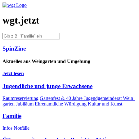
wgt.jetzt
Spin­Zi­ne
Aktu­el­les aus Wein­gar­ten und Umgebung
Jetzt lesen
Jugend­li­che und jun­ge Erwachsene
Raum­re­ser­vie­rung
Gar­ten­fest & 40 Jah­re Jugend­ge­mein­de­rat Wein­
gar­ten Jubiläum
Ehren­amt­li­che Würdigung
Kul­tur und Kunst
Fami­lie
Infos
Not­fäl­le