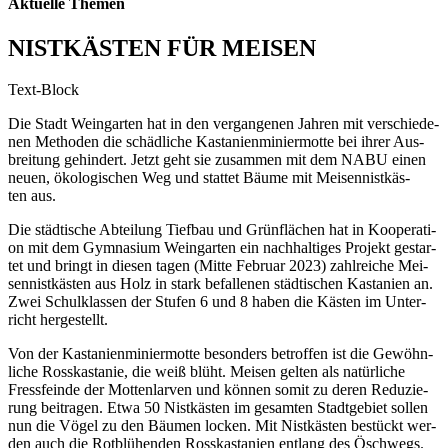
Aktuelle Themen
NISTKÄSTEN FÜR MEISEN
Text-Block
Die Stadt Wein­gar­ten hat in den ver­gan­ge­nen Jah­ren mit ver­schie­de­
nen Metho­den die schäd­li­che Kas­ta­ni­en­mi­nier­mot­te bei ihrer Aus­
brei­tung gehin­dert. Jetzt geht sie zusam­men mit dem NABU einen
neu­en, öko­lo­gi­schen Weg und stat­tet Bäu­me mit Mei­sen­nist­käs­
ten aus.
Die städ­ti­sche Abtei­lung Tief­bau und Grün­flä­chen hat in Koope­ra­ti­
on mit dem Gym­na­si­um Wein­gar­ten ein nach­hal­ti­ges Pro­jekt gestar­
tet und bringt in die­sen tagen (Mit­te Febru­ar 2023) zahl­rei­che Mei­
sen­nist­käs­ten aus Holz in stark befal­le­nen städ­ti­schen Kas­ta­ni­en an.
Zwei Schul­klas­sen der Stu­fen 6 und 8 haben die Käs­ten im Unter­
richt hergestellt.
Von der Kas­ta­ni­en­mi­nier­mot­te beson­ders betrof­fen ist die Gewöhn­
li­che Ross­kas­ta­nie, die weiß blüht. Mei­sen gel­ten als natür­li­che
Fress­fein­de der Mot­ten­lar­ven und kön­nen somit zu deren Redu­zie­
rung bei­tra­gen. Etwa 50 Nist­käs­ten im gesam­ten Stadt­ge­biet sol­len
nun die Vögel zu den Bäu­men locken. Mit Nist­käs­ten bestückt wer­
den auch die Rot­blü­hen­den Ross­kas­ta­ni­en ent­lang des Öschwegs.