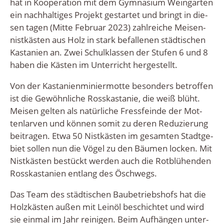
hat in Koope­ra­ti­on mit dem Gym­na­si­um Wein­gar­ten
ein nach­hal­ti­ges Pro­jekt gestar­tet und bringt in die­
sen tagen (Mit­te Febru­ar 2023) zahl­rei­che Mei­sen­
nist­käs­ten aus Holz in stark befal­le­nen städ­ti­schen
Kas­ta­ni­en an. Zwei Schul­klas­sen der Stu­fen 6 und 8
haben die Käs­ten im Unter­richt hergestellt.
Von der Kas­ta­ni­en­mi­nier­mot­te beson­ders betrof­fen
ist die Gewöhn­li­che Ross­kas­ta­nie, die weiß blüht.
Mei­sen gel­ten als natür­li­che Fress­fein­de der Mot­
ten­lar­ven und kön­nen somit zu deren Redu­zie­rung
bei­tra­gen. Etwa 50 Nist­käs­ten im gesam­ten Stadt­ge­
biet sol­len nun die Vögel zu den Bäu­men locken. Mit
Nist­käs­ten bestückt wer­den auch die Rot­blü­hen­den
Ross­kas­ta­ni­en ent­lang des Öschwegs.
Das Team des städ­ti­schen Bau­be­triebs­hofs hat die
Holz­käs­ten außen mit Lein­öl beschich­tet und wird
sie ein­mal im Jahr rei­ni­gen. Beim Auf­hän­gen unter­