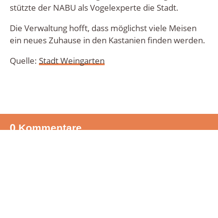
stütz­te der NABU als Vogel­ex­per­te die Stadt.
Die Ver­wal­tung hofft, dass mög­lichst vie­le Mei­sen
ein neu­es Zuhau­se in den Kas­ta­ni­en fin­den werden.
Quel­le:
Stadt Wein­gar­ten
0
Kommentare
Du postest als
Es gibt noch keine Kommentare.
(ändern)