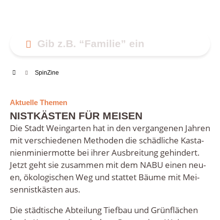
Spin­Zi­ne
Aktuelle Themen
NISTKÄSTEN FÜR MEISEN
Die Stadt Wein­gar­ten hat in den ver­gan­ge­nen Jah­ren
mit ver­schie­de­nen Metho­den die schäd­li­che Kas­ta­
ni­en­mi­nier­mot­te bei ihrer Aus­brei­tung gehin­dert.
Jetzt geht sie zusam­men mit dem NABU einen neu­
en, öko­lo­gi­schen Weg und stat­tet Bäu­me mit Mei­
sen­nist­käs­ten aus.
Die städ­ti­sche Abtei­lung Tief­bau und Grün­flä­chen