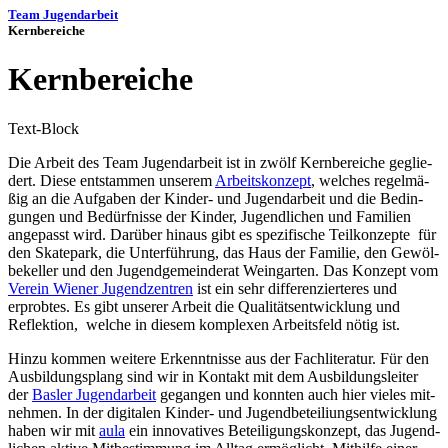
Team Jugend­ar­beit
Kern­be­rei­che
Kern­be­rei­che
Text-Block
Die Arbeit des Team Jugend­ar­beit ist in zwölf Kern­be­rei­che geglie­
dert. Die­se ent­stam­men unse­rem
Arbeits­kon­zept
, wel­ches regel­mä­
ßig an die Auf­ga­ben der Kin­­der- und Jugend­ar­beit und die Bedin­
gun­gen und Bedürf­nis­se der Kin­der, Jugend­li­chen und Fami­li­en
ange­passt wird. Dar­über hin­aus gibt es spe­zi­fi­sche Teil­kon­zep­te für
den Skate­park, die Unter­füh­rung, das Haus der Fami­lie, den Gewöl­
be­kel­ler und den Jugend­ge­mein­de­rat Wein­gar­ten. Das Kon­zept vom
Ver­ein Wie­ner Jugend­zen­tren
ist ein sehr dif­fe­ren­zier­te­res und
erprob­tes. Es gibt unse­rer Arbeit die Qua­li­täts­ent­wick­lung und
Reflek­ti­on, wel­che in die­sem kom­ple­xen Arbeits­feld nötig ist.
Hin­zu kom­men wei­te­re Erkennt­nis­se aus der Fach­li­te­ra­tur. Für den
Aus­bil­dungs­plang sind wir in Kon­takt mit dem Aus­bil­dungs­lei­ter
der
Bas­ler Jugend­ar­beit
gegan­gen und konn­ten auch hier vie­les mit­
neh­men. In der digi­ta­len Kin­­der- und Jugend­be­tei­li­ungs­ent­wick­lung
haben wir mit
aula
ein inno­va­ti­ves Betei­li­gungs­kon­zept, das Jugend­