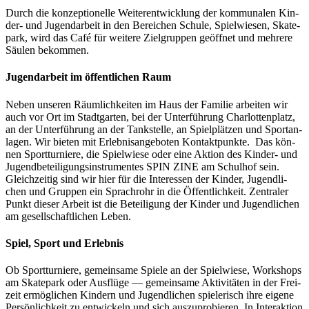
Durch die kon­zep­tio­nel­le Wei­ter­ent­wick­lung der kom­mu­na­len Kin­­
der- und Jugend­ar­beit in den Berei­chen Schu­le, Spiel­wie­sen, Skate­
park, wird das Café für wei­te­re Ziel­grup­pen geöff­net und meh­re­re
Säu­len bekommen.
Jugend­ar­beit im öffent­li­chen Raum
Neben unse­ren Räum­lich­kei­ten im Haus der Fami­lie arbei­ten wir
auch vor Ort im Stadt­gar­ten, bei der Unter­füh­rung Char­lot­ten­platz,
an der Unter­füh­rung an der Tank­stel­le, an Spiel­plät­zen und Sport­an­
la­gen. Wir bie­ten mit Erleb­nis­an­ge­bo­ten Kon­takt­punk­te. Das kön­
nen Sport­tur­nie­re, die Spiel­wie­se oder eine Akti­on des Kin­­der- und
Jugend­be­tei­li­gungs­in­stru­men­tes SPIN ZINE am Schul­hof sein.
Gleich­zei­tig sind wir hier für die Inter­es­sen der Kin­der, Jugend­li­
chen und Grup­pen ein Sprach­rohr in die Öffent­lich­keit. Zen­tra­ler
Punkt die­ser Arbeit ist die Betei­li­gung der Kin­der und Jugend­li­chen
am gesell­schaft­li­chen Leben.
Spiel, Sport und Erlebnis
Ob Sport­tur­nie­re, gemein­sa­me Spie­le an der Spiel­wie­se, Work­shops
am Skate­park oder Aus­flü­ge — gemein­sa­me Akti­vi­tä­ten in der Frei­
zeit ermög­li­chen Kin­dern und Jugend­li­chen spie­le­risch ihre eige­ne
Per­sön­lich­keit zu ent­wi­ckeln und sich aus­zu­pro­bie­ren. In Inter­ak­ti­on