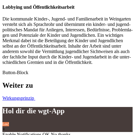
Lob­by­ing und Öffentlichkeitsarbeit
Die kom­mu­na­le Kinder‑, Jugend- und Fami­li­en­ar­beit in Wein­gar­ten
ver­steht sich als Sprach­rohr und über­nimmt ein kin­­der- und jugend­
po­li­ti­sches Man­dat für Anlie­gen, Inter­es­sen, Bedürf­nis­se, Pro­blem­la­
gen und Poten­zia­le der Kin­der und Jugend­li­chen. Ein wich­ti­ges
Merk­mal dabei ist die Betei­li­gung der Kin­der und Jugend­li­chen
selbst an der Öffent­lich­keits­ar­beit. Inhal­te der Arbeit sind unter
ande­rem sowohl die Ver­mitt­lung jugend­li­cher Sicht­wei­sen als auch
der fach­li­che Input durch die Kin­­der- und Jugend­ar­beit in die unter­
schied­li­chen Gre­mi­en und in die Öffentlichkeit.
Button-Block
Wei­ter zu
Wirkungsprinzip
Hol dir die wgt-App
Los!
×
Enable Notifications
OK
No thanks