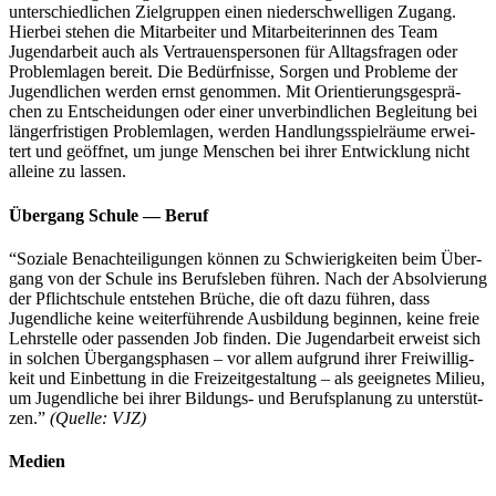
unter­schied­li­chen Ziel­grup­pen einen nie­der­schwel­li­gen Zugang.
Hier­bei ste­hen die Mit­ar­bei­ter und Mit­ar­bei­te­rin­nen des Team
Jugend­ar­beit auch als Ver­trau­ens­per­so­nen für All­tags­fra­gen oder
Pro­blem­la­gen bereit. Die Bedürf­nis­se, Sor­gen und Pro­ble­me der
Jugend­li­chen wer­den ernst genom­men. Mit Ori­en­tie­rungs­ge­sprä­
chen zu Ent­schei­dun­gen oder einer unver­bind­li­chen Beglei­tung bei
län­ger­fris­ti­gen Pro­blem­la­gen, wer­den Hand­lungs­spiel­räu­me erwei­
tert und geöff­net, um jun­ge Men­schen bei ihrer Ent­wick­lung nicht
allei­ne zu lassen.
Über­gang Schu­le — Beruf
“Sozia­le Benach­tei­li­gun­gen kön­nen zu Schwie­rig­kei­ten beim Über­
gang von der Schu­le ins Berufs­le­ben füh­ren. Nach der Absol­vie­rung
der Pflicht­schu­le ent­ste­hen Brü­che, die oft dazu füh­ren, dass
Jugend­li­che kei­ne wei­ter­füh­ren­de Aus­bil­dung begin­nen, kei­ne freie
Lehr­stel­le oder pas­sen­den Job fin­den. Die Jugend­ar­beit erweist sich
in sol­chen Über­gangs­pha­sen – vor allem auf­grund ihrer Frei­wil­lig­
keit und Ein­bet­tung in die Frei­zeit­ge­stal­tung – als geeig­ne­tes Milieu,
um Jugend­li­che bei ihrer Bil­­dungs- und Berufs­pla­nung zu unter­stüt­
zen.”
(Quel­le: VJZ)
Medien