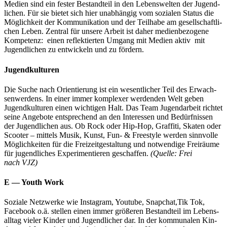
Medi­en sind ein fes­ter Bestand­teil in den Lebens­wel­ten der Jugend­
li­chen. Für sie bie­tet sich hier unab­hän­gig vom sozia­len Sta­tus die
Mög­lich­keit der Kom­mu­ni­ka­ti­on und der Teil­ha­be am gesell­schaft­li­
chen Leben. Zen­tral für unse­re Arbeit ist daher medi­en­be­zo­ge­ne
Kom­pe­tenz: einen reflek­tier­ten Umgang mit Medi­en aktiv mit
Jugend­li­chen zu ent­wi­ckeln und zu fördern.
Jugendkulturen
Die Suche nach Ori­en­tie­rung ist ein wesent­li­cher Teil des Erwach­
sen­wer­dens. In einer immer kom­ple­xer wer­den­den Welt geben
Jugend­kul­tu­ren einen wich­ti­gen Halt. Das Team Jugend­ar­beit rich­tet
sei­ne Ange­bo­te ent­spre­chend an den Inter­es­sen und Bedürf­nis­sen
der Jugend­li­chen aus. Ob Rock oder Hip-Hop, Graf­fi­ti, Ska­ten oder
Scoo­ter – mit­tels Musik, Kunst, Fun- & Free­style wer­den sinn­vol­le
Mög­lich­kei­ten für die Frei­zeit­ge­stal­tung und not­wen­di­ge Frei­räu­me
für jugend­li­ches Expe­ri­men­tie­ren geschaf­fen.
(Quel­le: Frei
nach VJZ)
E — Youth Work
Sozia­le Netz­wer­ke wie Insta­gram, You­tube, Snapchat,Tik Tok,
Face­book o.ä. stel­len einen immer grö­ße­ren Bestand­teil im Lebens­
all­tag vie­ler Kin­der und Jugend­li­cher dar. In der kom­mu­na­len Kin­­