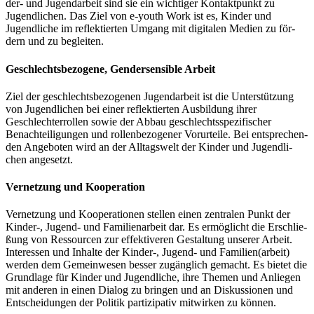
der- und Jugend­ar­beit sind sie ein wich­ti­ger Kon­takt­punkt zu
Jugend­li­chen. Das Ziel von e‑youth Work ist es, Kin­der und
Jugend­li­che im reflek­tier­ten Umgang mit digi­ta­len Medi­en zu för­
dern und zu begleiten.
Geschlechts­be­zo­ge­ne, Gen­der­sen­si­ble Arbeit
Ziel der geschlechts­be­zo­ge­nen Jugend­ar­beit ist die Unter­stüt­zung
von Jugend­li­chen bei einer reflek­tier­ten Aus­bil­dung ihrer
Geschlech­ter­rol­len sowie der Abbau geschlechts­spe­zi­fi­scher
Benach­tei­li­gun­gen und rol­len­be­zo­ge­ner Vor­ur­tei­le. Bei ent­spre­chen­
den Ange­bo­ten wird an der All­tags­welt der Kin­der und Jugend­li­
chen angesetzt.
Ver­net­zung und Kooperation
Ver­net­zung und Koope­ra­tio­nen stel­len einen zen­tra­len Punkt der
Kinder‑, Jugend- und Fami­li­en­ar­beit dar. Es ermög­licht die Erschlie­
ßung von Res­sour­cen zur effek­ti­ve­ren Gestal­tung unse­rer Arbeit.
Inter­es­sen und Inhal­te der Kinder‑, Jugend- und Familien(arbeit)
wer­den dem Gemein­we­sen bes­ser zugäng­lich gemacht. Es bie­tet die
Grund­la­ge für Kin­der und Jugend­li­che, ihre The­men und Anlie­gen
mit ande­ren in einen Dia­log zu brin­gen und an Dis­kus­sio­nen und
Ent­schei­dun­gen der Poli­tik par­ti­zi­pa­tiv mit­wir­ken zu können.