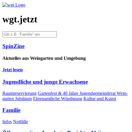
wgt.jetzt
Spin­Zi­ne
Aktu­el­les aus Wein­gar­ten und Umgebung
Jetzt lesen
Jugend­li­che und jun­ge Erwachsene
Raum­re­ser­vie­rung
Gar­ten­fest & 40 Jah­re Jugend­ge­mein­de­rat Wein­
gar­ten Jubiläum
Ehren­amt­li­che Würdigung
Kul­tur und Kunst
Fami­lie
Infos
Not­fäl­le