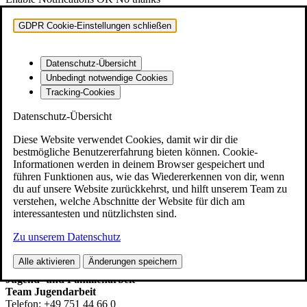
Kon­takt & Feedback
GDPR Cookie-Einstellungen schließen
Impres­sum
Daten­schutz
Datenschutz-Übersicht
Spin­Zi­ne
Unbedingt notwendige Cookies
Tracking-Cookies
Jugend­li­che und jun­ge Erwachsene
Datenschutz-Übersicht
Fami­lie
Diese Website verwendet Cookies, damit wir dir die
bestmögliche Benutzererfahrung bieten können. Cookie-
Öff­nungs­zei­ten, Ange­bo­te, Pro­jek­te, Aktio­nen,
Informationen werden in deinem Browser gespeichert und
Veranstaltungen
führen Funktionen aus, wie das Wiedererkennen von dir, wenn
du auf unsere Website zurückkehrst, und hilft unserem Team zu
Jugend­ge­mein­de­rat
verstehen, welche Abschnitte der Website für dich am
interessantesten und nützlichsten sind.
Team Jugend­ar­beit
Zu unserem Datenschutz
Stadt Wein­gar­ten
Alle aktivieren
Änderungen speichern
Kom­mu­na­le Kinder‑,
Jugend- und Familienarbeit
Team Jugendarbeit
Tele­fon: +49 751 44 66 0