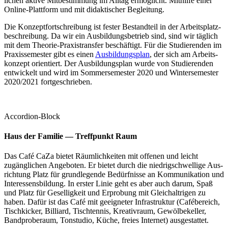
li­chen akti­ve Mit­be­stim­mung im All­tag ermög­licht. Mit­hil­fe einer
Online-Plat­t­­form und mit didak­ti­scher Begleitung.
Die Kon­zept­fort­schrei­bung ist fes­ter Bestand­teil in der Arbeits­platz­
be­schrei­bung. Da wir ein Aus­bil­dungs­be­trieb sind, sind wir täg­lich
mit dem Theo­rie-Pra­xis­­tran­s­­fer beschäf­tigt. Für die Stu­die­ren­den im
Pra­xis­se­mes­ter gibt es einen
Aus­bil­dungs­plan
, der sich am Arbeits­
kon­zept ori­en­tiert. Der Aus­bil­dungs­plan wur­de von Stu­die­ren­den
ent­wi­ckelt und wird im Som­mer­se­mes­ter 2020 und Win­ter­se­mes­ter
2020/2021 fortgeschrieben.
Accordion-Block
Haus der Fami­lie — Treff­punkt Raum
Das Café CaZa bie­tet Räum­lich­kei­ten mit offe­nen und leicht
zugäng­li­chen Ange­bo­ten. Er bie­tet durch die nied­rig­schwel­li­ge Aus­
rich­tung Platz für grund­le­gen­de Bedürf­nis­se an Kom­mu­ni­ka­ti­on und
Inter­es­sens­bil­dung. In ers­ter Linie geht es aber auch dar­um, Spaß
und Platz für Gesel­lig­keit und Erpro­bung mit Gleich­alt­ri­gen zu
haben. Dafür ist das Café mit geeig­ne­ter Infra­struk­tur (Café­be­reich,
Tisch­ki­cker, Bil­li­ard, Tisch­ten­nis, Krea­tiv­raum, Gewöl­be­kel­ler,
Band­pro­be­raum, Ton­stu­dio, Küche, frei­es Inter­net) ausgestattet.