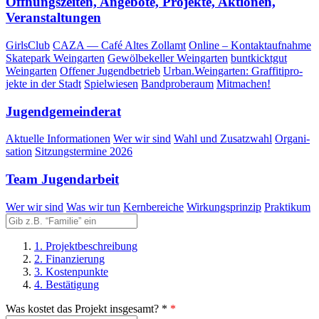
Öff­nungs­zei­ten, Ange­bo­te, Pro­jek­te, Aktio­nen,
Veranstaltungen
Girls­Club
CAZA — Café Altes Zollamt
Online – Kontaktaufnahme
Skate­park Weingarten
Gewöl­be­kel­ler Weingarten
bunt­kickt­gut
Weingarten
Offe­ner Jugendbetrieb
Urban.Weingarten: Graf­fi­ti­pro­
jek­te in der Stadt
Spiel­wie­sen
Band­pro­be­raum
Mit­ma­chen!
Jugend­ge­mein­de­rat
Aktu­el­le Informationen
Wer wir sind
Wahl und Zusatzwahl
Orga­ni­
sa­ti­on
Sit­zungs­ter­mi­ne 2026
Team Jugend­ar­beit
Wer wir sind
Was wir tun
Kern­be­rei­che
Wir­kungs­prin­zip
Prak­ti­kum
1. Projektbeschreibung
2. Finanzierung
3. Kostenpunkte
4. Bestätigung
Was kostet das Projekt insgesamt? *
*