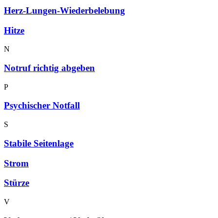
Herz-Lun­gen-Wie­der­be­le­bung
Hit­ze
N
Not­ruf rich­tig abgeben
P
Psy­chi­scher Notfall
S
Sta­bi­le Seitenlage
Strom
Stür­ze
V