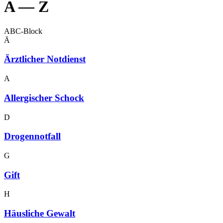
A — Z
ABC-Block
Ä
Ärzt­li­cher Notdienst
A
All­er­gi­scher Schock
D
Dro­gen­not­fall
G
Gift
H
Häus­li­che Gewalt