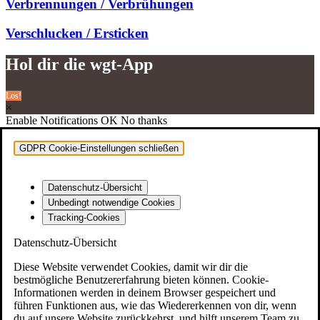
Ver­bren­nun­gen / Verbrühungen
Ver­schlu­cken / Ersticken
Hol dir die wgt-App
Los!
×
Enable Notifications
OK
No thanks
Kon­takt & Feedback
GDPR Cookie-Einstellungen schließen
Impres­sum
Daten­schutz
Datenschutz-Übersicht
Spin­Zi­ne
Unbedingt notwendige Cookies
Tracking-Cookies
Jugend­li­che und jun­ge Erwachsene
Datenschutz-Übersicht
Fami­lie
Diese Website verwendet Cookies, damit wir dir die
bestmögliche Benutzererfahrung bieten können. Cookie-
Öff­nungs­zei­ten, Ange­bo­te, Pro­jek­te, Aktio­nen,
Informationen werden in deinem Browser gespeichert und
Veranstaltungen
führen Funktionen aus, wie das Wiedererkennen von dir, wenn
du auf unsere Website zurückkehrst, und hilft unserem Team zu