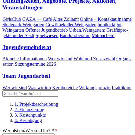
Öff­nungs­zei­ten, Ange­bo­te, Pro­jek­te, Aktio­nen,
Veranstaltungen
Girls­Club
CAZA — Café Altes Zollamt
Online – Kontaktaufnahme
Skate­park Weingarten
Gewöl­be­kel­ler Weingarten
bunt­kickt­gut
Weingarten
Offe­ner Jugendbetrieb
Urban.Weingarten: Graf­fi­ti­pro­
jek­te in der Stadt
Spiel­wie­sen
Band­pro­be­raum
Mit­ma­chen!
Jugend­ge­mein­de­rat
Aktu­el­le Informationen
Wer wir sind
Wahl und Zusatzwahl
Orga­ni­
sa­ti­on
Sit­zungs­ter­mi­ne 2026
Team Jugend­ar­beit
Wer wir sind
Was wir tun
Kern­be­rei­che
Wir­kungs­prin­zip
Prak­ti­kum
1. Projektbeschreibung
2. Finanzierung
3. Kostenpunkte
4. Bestätigung
Wer bist du/Wer seid ihr? *
*