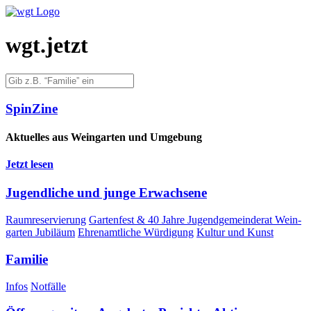
wgt.jetzt
Spin­Zi­ne
Aktu­el­les aus Wein­gar­ten und Umgebung
Jetzt lesen
Jugend­li­che und jun­ge Erwachsene
Raum­re­ser­vie­rung
Gar­ten­fest & 40 Jah­re Jugend­ge­mein­de­rat Wein­
gar­ten Jubiläum
Ehren­amt­li­che Würdigung
Kul­tur und Kunst
Fami­lie
Infos
Not­fäl­le